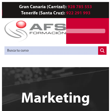
Gran Canaria (Carrizal):
928 785 553
Tenerife (Santa Cruz):
922 291 993
Servicios a Empresas
Agencia de Colocación
Marketing