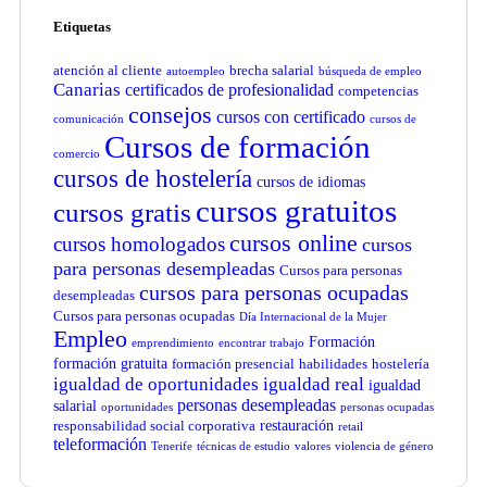
Etiquetas
atención al cliente
brecha salarial
autoempleo
búsqueda de empleo
Canarias
certificados de profesionalidad
competencias
consejos
cursos con certificado
comunicación
cursos de
Cursos de formación
comercio
cursos de hostelería
cursos de idiomas
cursos gratuitos
cursos gratis
cursos online
cursos homologados
cursos
para personas desempleadas
Cursos para personas
cursos para personas ocupadas
desempleadas
Cursos para personas ocupadas
Día Internacional de la Mujer
Empleo
Formación
emprendimiento
encontrar trabajo
formación gratuita
formación presencial
habilidades
hostelería
igualdad de oportunidades
igualdad real
igualdad
personas desempleadas
salarial
oportunidades
personas ocupadas
restauración
responsabilidad social corporativa
retail
teleformación
Tenerife
técnicas de estudio
valores
violencia de género