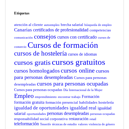
Etiquetas
atención al cliente
brecha salarial
autoempleo
búsqueda de empleo
Canarias
certificados de profesionalidad
competencias
consejos
cursos con certificado
comunicación
cursos de
Cursos de formación
comercio
cursos de hostelería
cursos de idiomas
cursos gratuitos
cursos gratis
cursos online
cursos homologados
cursos
para personas desempleadas
Cursos para personas
cursos para personas ocupadas
desempleadas
Cursos para personas ocupadas
Día Internacional de la Mujer
Empleo
Formación
emprendimiento
encontrar trabajo
formación gratuita
formación presencial
habilidades
hostelería
igualdad de oportunidades
igualdad real
igualdad
personas desempleadas
salarial
oportunidades
personas ocupadas
restauración
responsabilidad social corporativa
retail
teleformación
Tenerife
técnicas de estudio
valores
violencia de género