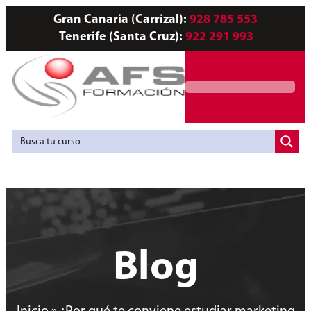
Gran Canaria (Carrizal):
928 785 553
Tenerife (Santa Cruz):
922 291 993
Servicios a Empresas
Agencia de Colocación
Blog