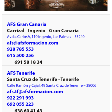
AFS Gran Canaria
Carrizal - Ingenio - Gran Canaria
Avda. Carlos V, 110 Ingenio, Las Palmas – 35240
afs@afsformacion.com
928 785 553
615 500 256
691 58 18 34
AFS Tenerife
Santa Cruz de Tenerife - Tenerife
Calle Ramón y Cajal, 49 Santa Cruz de Tenerife – 38006
afs.tf@afsformacion.com
922 291 993
692 055 223
638 60 41 43