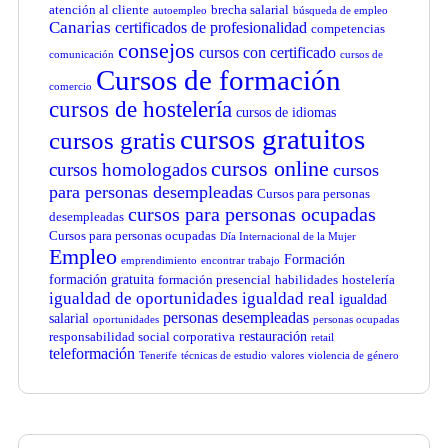
atención al cliente
brecha salarial
autoempleo
búsqueda de empleo
Canarias
certificados de profesionalidad
competencias
consejos
cursos con certificado
comunicación
cursos de
Cursos de formación
comercio
cursos de hostelería
cursos de idiomas
cursos gratuitos
cursos gratis
cursos online
cursos homologados
cursos
para personas desempleadas
Cursos para personas
cursos para personas ocupadas
desempleadas
Cursos para personas ocupadas
Día Internacional de la Mujer
Empleo
Formación
emprendimiento
encontrar trabajo
formación gratuita
formación presencial
habilidades
hostelería
igualdad de oportunidades
igualdad real
igualdad
personas desempleadas
salarial
oportunidades
personas ocupadas
restauración
responsabilidad social corporativa
retail
teleformación
Tenerife
técnicas de estudio
valores
violencia de género