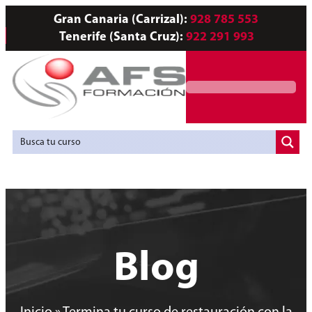
Gran Canaria (Carrizal):
928 785 553
Tenerife (Santa Cruz):
922 291 993
Servicios a Empresas
Agencia de Colocación
Blog