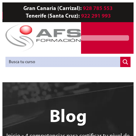
Gran Canaria (Carrizal):
928 785 553
Tenerife (Santa Cruz):
922 291 993
Servicios a Empresas
Agencia de Colocación
Blog