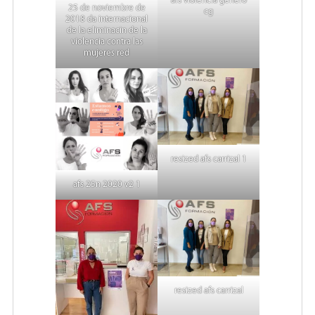
afs violencia genero
25 de noviembre de
cg
2018 da internacional
de la eliminacin de la
violencia contra las
mujeres red
resized afs carrizal 1
afs 25n 2020 v2 1
resized afs carrizal