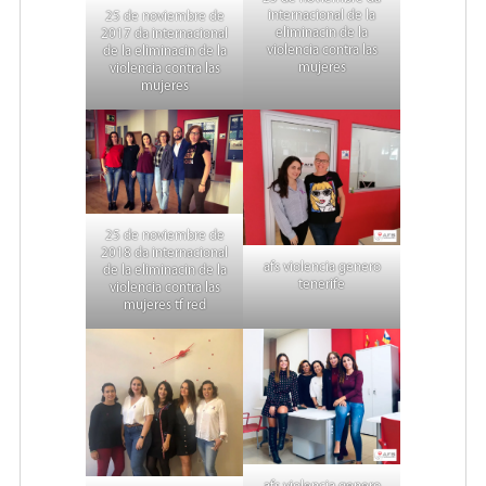
internacional de la
25 de noviembre de
eliminacin de la
2017 da internacional
violencia contra las
de la eliminacin de la
mujeres
violencia contra las
mujeres
25 de noviembre de
2018 da internacional
afs violencia genero
de la eliminacin de la
tenerife
violencia contra las
mujeres tf red