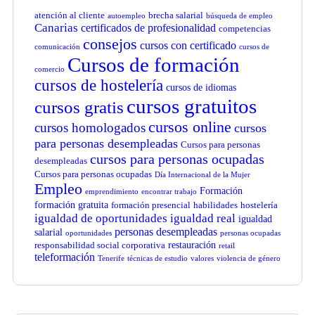
atención al cliente
brecha salarial
autoempleo
búsqueda de empleo
Canarias
certificados de profesionalidad
competencias
consejos
cursos con certificado
comunicación
cursos de
Cursos de formación
comercio
cursos de hostelería
cursos de idiomas
cursos gratuitos
cursos gratis
cursos online
cursos homologados
cursos
para personas desempleadas
Cursos para personas
cursos para personas ocupadas
desempleadas
Cursos para personas ocupadas
Día Internacional de la Mujer
Empleo
Formación
emprendimiento
encontrar trabajo
formación gratuita
formación presencial
habilidades
hostelería
igualdad de oportunidades
igualdad real
igualdad
personas desempleadas
salarial
oportunidades
personas ocupadas
restauración
responsabilidad social corporativa
retail
teleformación
Tenerife
técnicas de estudio
valores
violencia de género