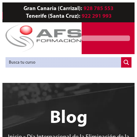
Gran Canaria (Carrizal):
928 785 553
Tenerife (Santa Cruz):
922 291 993
Servicios a Empresas
Agencia de Colocación
Blog