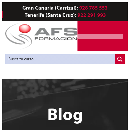
Gran Canaria (Carrizal):
928 785 553
Tenerife (Santa Cruz):
922 291 993
Servicios a Empresas
Agencia de Colocación
Blog