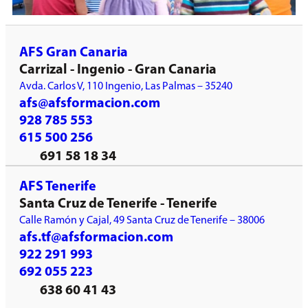
AFS Gran Canaria
Carrizal - Ingenio - Gran Canaria
Avda. Carlos V, 110 Ingenio, Las Palmas – 35240
afs@afsformacion.com
928 785 553
615 500 256
691 58 18 34
AFS Tenerife
Santa Cruz de Tenerife - Tenerife
Calle Ramón y Cajal, 49 Santa Cruz de Tenerife – 38006
afs.tf@afsformacion.com
922 291 993
692 055 223
638 60 41 43