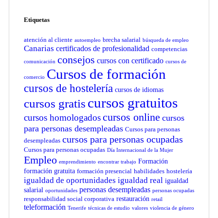
Etiquetas
atención al cliente
brecha salarial
autoempleo
búsqueda de empleo
Canarias
certificados de profesionalidad
competencias
consejos
cursos con certificado
comunicación
cursos de
Cursos de formación
comercio
cursos de hostelería
cursos de idiomas
cursos gratuitos
cursos gratis
cursos online
cursos homologados
cursos
para personas desempleadas
Cursos para personas
cursos para personas ocupadas
desempleadas
Cursos para personas ocupadas
Día Internacional de la Mujer
Empleo
Formación
emprendimiento
encontrar trabajo
formación gratuita
formación presencial
habilidades
hostelería
igualdad de oportunidades
igualdad real
igualdad
personas desempleadas
salarial
oportunidades
personas ocupadas
restauración
responsabilidad social corporativa
retail
teleformación
Tenerife
técnicas de estudio
valores
violencia de género