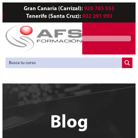
Gran Canaria (Carrizal):
928 785 553
Tenerife (Santa Cruz):
922 291 993
Servicios a Empresas
Agencia de Colocación
Blog