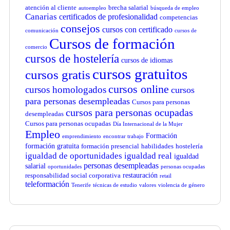
atención al cliente
brecha salarial
autoempleo
búsqueda de empleo
Canarias
certificados de profesionalidad
competencias
consejos
cursos con certificado
comunicación
cursos de
Cursos de formación
comercio
cursos de hostelería
cursos de idiomas
cursos gratuitos
cursos gratis
cursos online
cursos homologados
cursos
para personas desempleadas
Cursos para personas
cursos para personas ocupadas
desempleadas
Cursos para personas ocupadas
Día Internacional de la Mujer
Empleo
Formación
emprendimiento
encontrar trabajo
formación gratuita
formación presencial
habilidades
hostelería
igualdad de oportunidades
igualdad real
igualdad
personas desempleadas
salarial
oportunidades
personas ocupadas
restauración
responsabilidad social corporativa
retail
teleformación
Tenerife
técnicas de estudio
valores
violencia de género