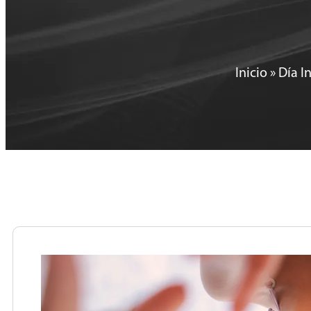
Inicio
»
Día I