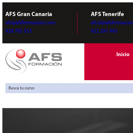
AFS Gran Canaria
AFS Tenerife
afs@afsformacion.com
afs.tf@afsformaci
928 785 553
922 291 993
Inicio