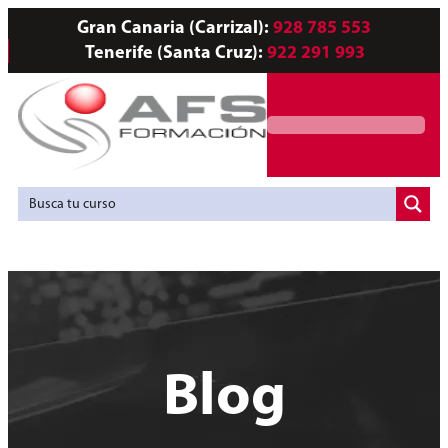
Gran Canaria (Carrizal):
928 785 553
Tenerife (Santa Cruz):
922 291 993
Servicios a Empresas
Agencia de Colocación
Blog