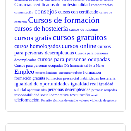
Canarias
certificados de profesionalidad
competencias
consejos
cursos con certificado
comunicación
cursos de
Cursos de formación
comercio
cursos de hostelería
cursos de idiomas
cursos gratuitos
cursos gratis
cursos online
cursos homologados
cursos
para personas desempleadas
Cursos para personas
cursos para personas ocupadas
desempleadas
Cursos para personas ocupadas
Día Internacional de la Mujer
Empleo
Formación
emprendimiento
encontrar trabajo
formación gratuita
formación presencial
habilidades
hostelería
igualdad de oportunidades
igualdad real
igualdad
personas desempleadas
salarial
oportunidades
personas ocupadas
restauración
responsabilidad social corporativa
retail
teleformación
Tenerife
técnicas de estudio
valores
violencia de género