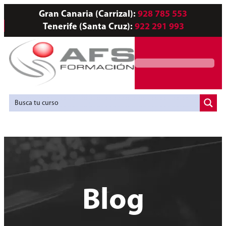
Gran Canaria (Carrizal):
928 785 553
Tenerife (Santa Cruz):
922 291 993
Servicios a Empresas
Agencia de Colocación
Blog