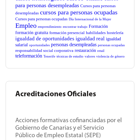
para personas desempleadas
Cursos para personas
cursos para personas ocupadas
desempleadas
Cursos para personas ocupadas
Día Internacional de la Mujer
Empleo
Formación
emprendimiento
encontrar trabajo
formación gratuita
formación presencial
habilidades
hostelería
igualdad de oportunidades
igualdad real
igualdad
personas desempleadas
salarial
oportunidades
personas ocupadas
restauración
responsabilidad social corporativa
retail
teleformación
Tenerife
técnicas de estudio
valores
violencia de género
Acreditaciones Oficiales
Acciones formativas cofinanciadas por el
Gobierno de Canarias y el Servicio
Público de Empleo Estatal (SEPE)